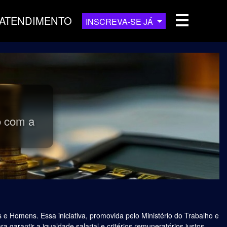
ATENDIMENTO
INSCREVA-SE JÁ
o com a
 e Homens. Essa iniciativa, promovida pelo Ministério do Trabalho e
 garantir a igualdade salarial e critérios remuneratórios justos