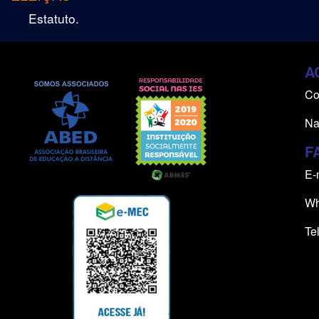
Estatuto.
A
Co
Na
F
E-
Wh
Te