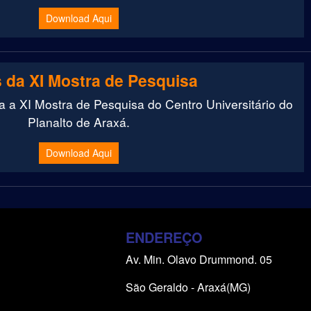
Download Aqui
 da XI Mostra de Pesquisa
 a XI Mostra de Pesquisa do Centro Universitário do
Planalto de Araxá.
Download Aqui
ENDEREÇO
Av. Min. Olavo Drummond. 05
São Geraldo - Araxá(MG)