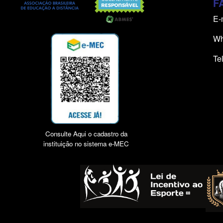
F
E-
Wh
Te
Consulte Aqui o cadastro da
instituição no sistema e-MEC