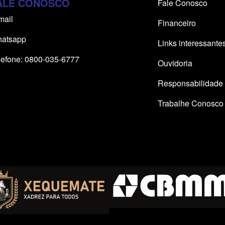
ALE CONOSCO
Fale Conosco
mail
Financeiro
atsapp
Links interessante
lefone: 0800-035-6777
Ouvidoria
Responsabilidade 
Trabalhe Conosco