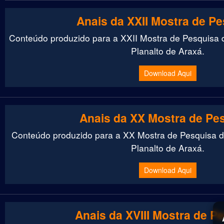
Anais da XXII Mostra de P
Conteúdo produzido para a XXII Mostra de Pesquisa d
Planalto de Araxá.
Download Aqui
Anais da XX Mostra de Pe
Conteúdo produzido para a XX Mostra de Pesquisa do
Planalto de Araxá.
Download Aqui
Anais da XVIII Mostra de P