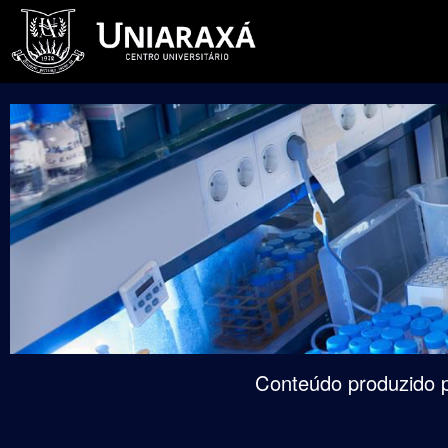
Pular
para
o
conteúdo
Conteúdo produzido p