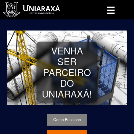
Pular
para
o
conteúdo
VENHA
SER
PARCEIRO
DO
UNIARAXÁ!
Como Funciona