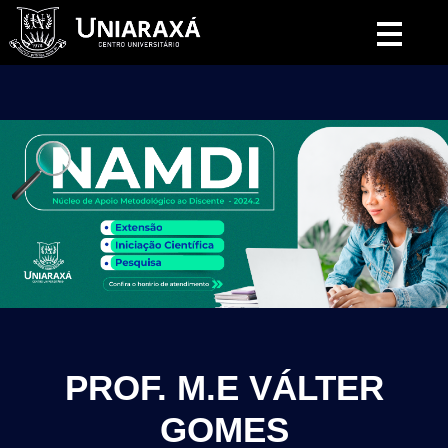
Pular
para
o
conteúdo
PROF. M.E VÁLTER
GOMES